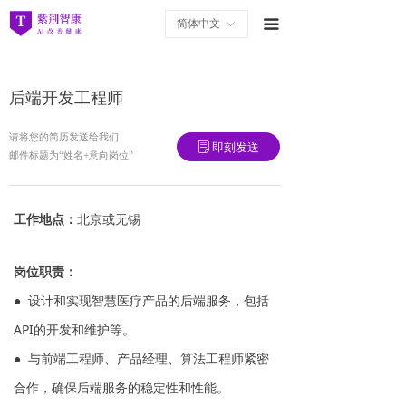
首页
简体中文
끀
ꀅ
产品中心
后端开发工程师
新闻中心
请将您的简历发送给我们
关于我们
即刻发送
ꂓ
邮件标题为“姓名+意向岗位”
联系我们
工作地点：
北京或无锡
加入我们
技术与研究
岗位职责：
● 设计和实现智慧医疗产品的后端服务，包括
API的开发和维护等。
● 与前端工程师、产品经理、算法工程师紧密
合作，确保后端服务的稳定性和性能。