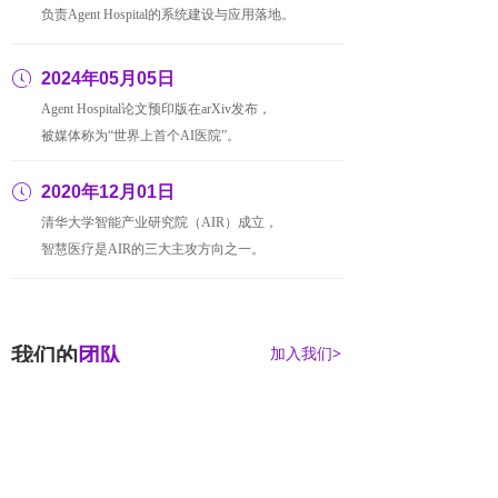
负责Agent Hospital的系统建设与应用落地。
ꂂ
2024年05月05日
Agent Hospital论文预印版在arXiv发布，
被媒体称为“世界上首个AI医院”。
ꂂ
2020年12月01日
清华大学智能产业研究院（AIR）成立，
智慧医疗是AIR的三大主攻方向之一。
加入我们>
我们的
团队
紫荆智康核心成员来自清华大学智能产业研究院，是全球范围
内领先的医疗智能体算法研究团队。公司由许多来自人工智能
及医学领域的资深学者、工程师、商业人才组成，同时目前我
们的团队已拥有42位AI医生，未来也将有更多AI医生加入进
来。