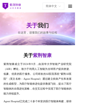
首页
简体中文
끀
ꀅ
产品中心
关于
我们
新闻中心
在这里，读懂我们的故事与征程
关于我们
联系我们
关于
紫荆智康
加入我们
紫荆智康成立于2024年9月，由清华大学智能产业研究院
技术与研究
（AIR）孵化，致力于利用人工智能为全球用户提供便捷、
低廉、优质的医疗服务。公司研发的AI医院系统“紫荆AI医
院”（英文名称：Agent Hospital）通过建立疾病产生和发展
的生成模型，为医疗智能体进化提供数据飞轮，提出了医疗
智能体的自我进化策略，在交互过程中实现了医疗智能体的
能力持续提升。
Agent Hospital已完成二十多个科室的医疗智能体构建，获得