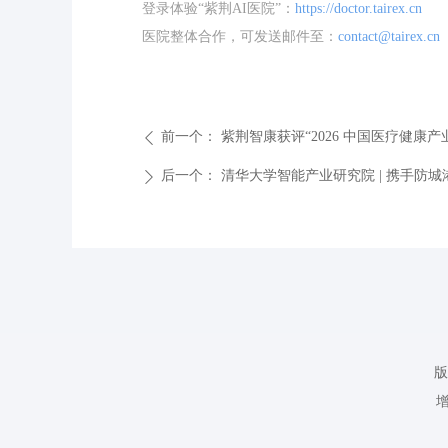
登录体验“紫荆AI医院”：
https://doctor.tairex.cn
医院整体合作，可发送邮件至：
contact@tairex.cn
前一个：
紫荆智康获评“2026 中国医疗健康产业
ꄴ
后一个：
清华大学智能产业研究院 | 携手防城
ꄲ
版
增