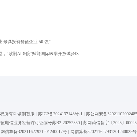
 最具投资价值企业 50 强”
港，“紫荆AI医院”赋能国际医学开放试验区
权所有© 紫荆智康 |
苏ICP备2024137143号-1
|
苏公网安备3202110200248
值电信业务经营许可证编号苏B2-20252350 | 苏网药信备字〔2025〕0002
网信算备320211627931201240017号
|
网信算备320211627931201240025号